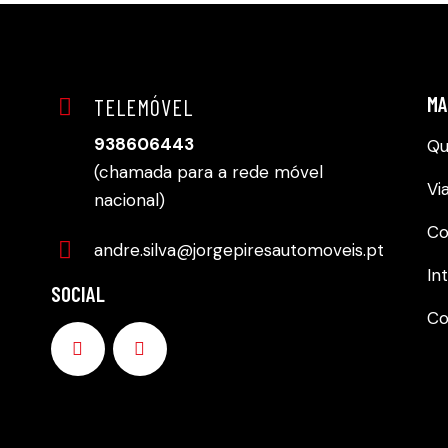
MA
TELEMÓVEL
938606443
Q
(chamada para a rede móvel
Vi
nacional)
Co
andre.silva@jorgepiresautomoveis.pt
In
SOCIAL
Co