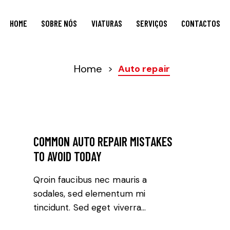
HOME
SOBRE NÓS
VIATURAS
SERVIÇOS
CONTACTOS
HOME
SOBRE NÓS
VIATURAS
SERVIÇOS
CONTACTOS
Home
>
Auto repair
AUTO REPAIR
COMMON AUTO REPAIR MISTAKES
TO AVOID TODAY
Qroin faucibus nec mauris a
sodales, sed elementum mi
tincidunt. Sed eget viverra…