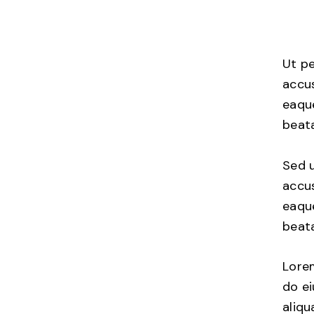
Ut pe
accu
eaque
beata
Sed u
accu
eaque
beata
Lorem
do e
aliqu