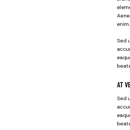
eleme
Aenea
enim.
Sed u
accu
eaque
beata
AT V
Sed u
accu
eaque
beata