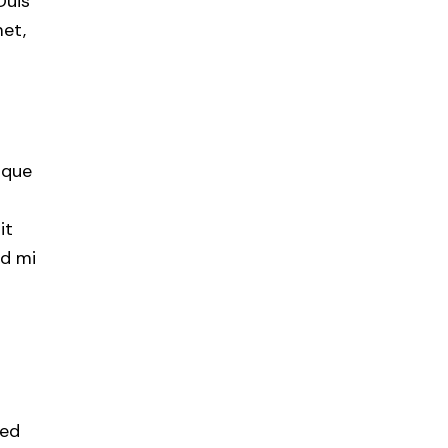
Duis
met,
ique
it
id mi
sed