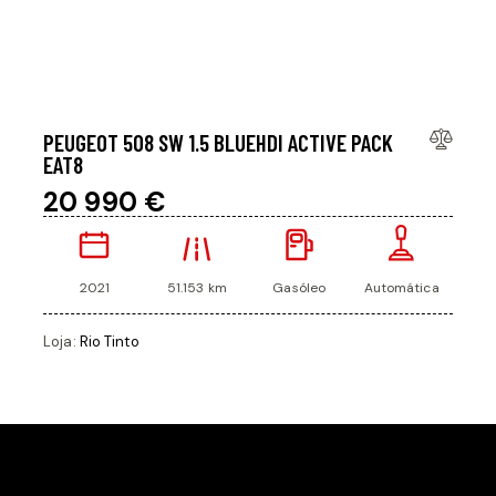
O
PEUGEOT 508 SW 1.5 BLUEHDI ACTIVE PACK
EAT8
20 990 €
2021
51.153 km
Gasóleo
Automática
Loja:
Rio Tinto